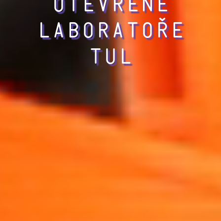
otevřené
laboratoře
TUL